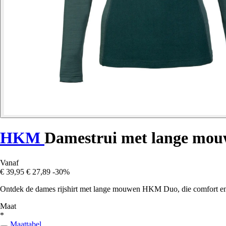
HKM
Damestrui met lange mo
Vanaf
€ 39,95
€ 27,89
-30%
Ontdek de dames rijshirt met lange mouwen HKM Duo, die comfort en pr
Maat
*
Maattabel