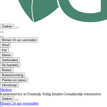
Zoeken
Binnen 24 uur verzonden
Hond
Kat
Dieren
Veehouderij
De boerderij
Ruiters
Buiteninrichting
Planten en natuur
Uitverkoop
Merken
Klantenservice in Frankrijk
Veilig betalen
Gemakkelijk retourneren
Zoeken
Binnen 24 uur verzonden