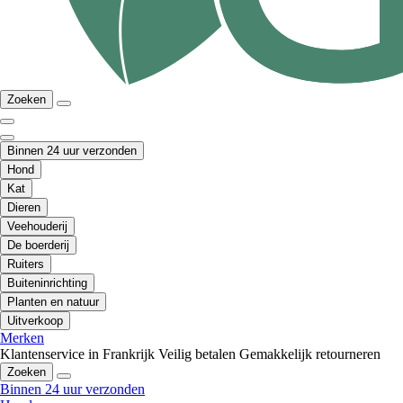
Zoeken
Binnen 24 uur verzonden
Hond
Kat
Dieren
Veehouderij
De boerderij
Ruiters
Buiteninrichting
Planten en natuur
Uitverkoop
Merken
Klantenservice in Frankrijk
Veilig betalen
Gemakkelijk retourneren
Zoeken
Binnen 24 uur verzonden