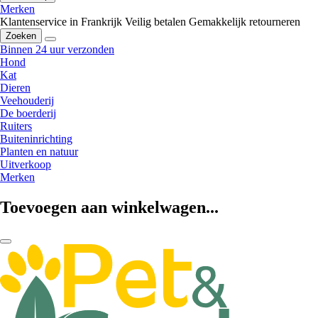
Merken
Klantenservice in Frankrijk
Veilig betalen
Gemakkelijk retourneren
Zoeken
Binnen 24 uur verzonden
Hond
Kat
Dieren
Veehouderij
De boerderij
Ruiters
Buiteninrichting
Planten en natuur
Uitverkoop
Merken
Toevoegen aan winkelwagen...