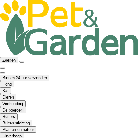
Zoeken
Binnen 24 uur verzonden
Hond
Kat
Dieren
Veehouderij
De boerderij
Ruiters
Buiteninrichting
Planten en natuur
Uitverkoop