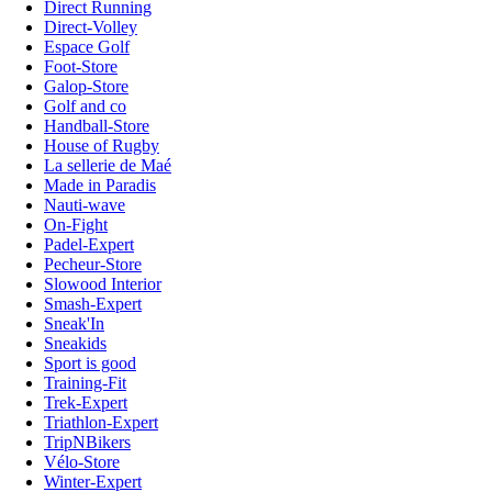
Direct Running
Direct-Volley
Espace Golf
Foot-Store
Galop-Store
Golf and co
Handball-Store
House of Rugby
La sellerie de Maé
Made in Paradis
Nauti-wave
On-Fight
Padel-Expert
Pecheur-Store
Slowood Interior
Smash-Expert
Sneak'In
Sneakids
Sport is good
Training-Fit
Trek-Expert
Triathlon-Expert
TripNBikers
Vélo-Store
Winter-Expert