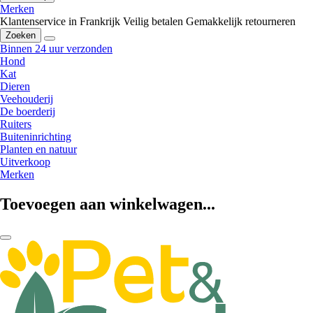
Merken
Klantenservice in Frankrijk
Veilig betalen
Gemakkelijk retourneren
Zoeken
Binnen 24 uur verzonden
Hond
Kat
Dieren
Veehouderij
De boerderij
Ruiters
Buiteninrichting
Planten en natuur
Uitverkoop
Merken
Toevoegen aan winkelwagen...