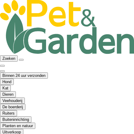
Zoeken
Binnen 24 uur verzonden
Hond
Kat
Dieren
Veehouderij
De boerderij
Ruiters
Buiteninrichting
Planten en natuur
Uitverkoop