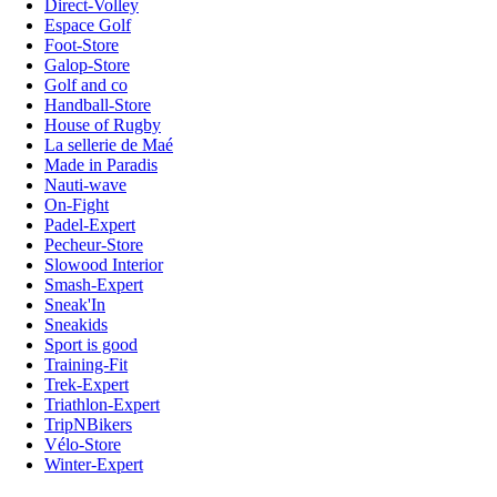
Direct-Volley
Espace Golf
Foot-Store
Galop-Store
Golf and co
Handball-Store
House of Rugby
La sellerie de Maé
Made in Paradis
Nauti-wave
On-Fight
Padel-Expert
Pecheur-Store
Slowood Interior
Smash-Expert
Sneak'In
Sneakids
Sport is good
Training-Fit
Trek-Expert
Triathlon-Expert
TripNBikers
Vélo-Store
Winter-Expert