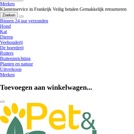
Merken
Klantenservice in Frankrijk
Veilig betalen
Gemakkelijk retourneren
Zoeken
Binnen 24 uur verzonden
Hond
Kat
Dieren
Veehouderij
De boerderij
Ruiters
Buiteninrichting
Planten en natuur
Uitverkoop
Merken
Toevoegen aan winkelwagen...