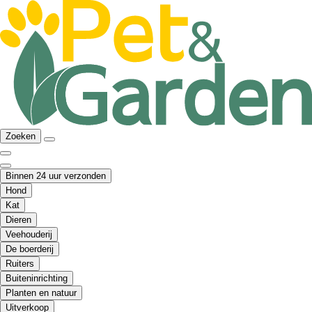
Zoeken
Binnen 24 uur verzonden
Hond
Kat
Dieren
Veehouderij
De boerderij
Ruiters
Buiteninrichting
Planten en natuur
Uitverkoop