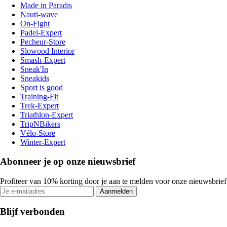
Made in Paradis
Nauti-wave
On-Fight
Padel-Expert
Pecheur-Store
Slowood Interior
Smash-Expert
Sneak'In
Sneakids
Sport is good
Training-Fit
Trek-Expert
Triathlon-Expert
TripNBikers
Vélo-Store
Winter-Expert
Abonneer je op onze nieuwsbrief
Profiteer van 10% korting door je aan te melden voor onze nieuwsbrief
Aanmelden
Blijf verbonden