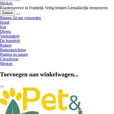
Merken
Klantenservice in Frankrijk
Veilig betalen
Gemakkelijk retourneren
Zoeken
Binnen 24 uur verzonden
Hond
Kat
Dieren
Veehouderij
De boerderij
Ruiters
Buiteninrichting
Planten en natuur
Uitverkoop
Merken
Toevoegen aan winkelwagen...