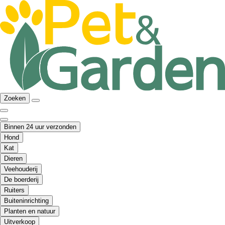
Zoeken
Binnen 24 uur verzonden
Hond
Kat
Dieren
Veehouderij
De boerderij
Ruiters
Buiteninrichting
Planten en natuur
Uitverkoop