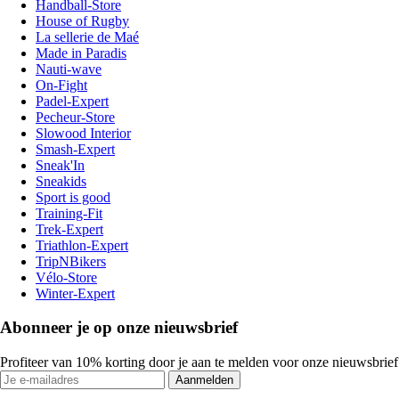
Handball-Store
House of Rugby
La sellerie de Maé
Made in Paradis
Nauti-wave
On-Fight
Padel-Expert
Pecheur-Store
Slowood Interior
Smash-Expert
Sneak'In
Sneakids
Sport is good
Training-Fit
Trek-Expert
Triathlon-Expert
TripNBikers
Vélo-Store
Winter-Expert
Abonneer je op onze nieuwsbrief
Profiteer van 10% korting door je aan te melden voor onze nieuwsbrief
Aanmelden