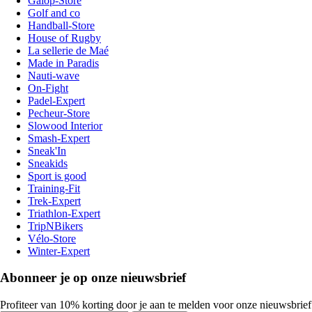
Galop-Store
Golf and co
Handball-Store
House of Rugby
La sellerie de Maé
Made in Paradis
Nauti-wave
On-Fight
Padel-Expert
Pecheur-Store
Slowood Interior
Smash-Expert
Sneak'In
Sneakids
Sport is good
Training-Fit
Trek-Expert
Triathlon-Expert
TripNBikers
Vélo-Store
Winter-Expert
Abonneer je op onze nieuwsbrief
Profiteer van 10% korting door je aan te melden voor onze nieuwsbrief