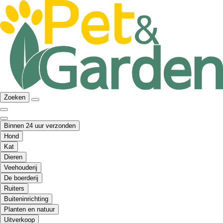
Zoeken
Binnen 24 uur verzonden
Hond
Kat
Dieren
Veehouderij
De boerderij
Ruiters
Buiteninrichting
Planten en natuur
Uitverkoop