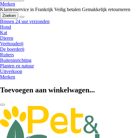
Merken
Klantenservice in Frankrijk
Veilig betalen
Gemakkelijk retourneren
Zoeken
Binnen 24 uur verzonden
Hond
Kat
Dieren
Veehouderij
De boerderij
Ruiters
Buiteninrichting
Planten en natuur
Uitverkoop
Merken
Toevoegen aan winkelwagen...