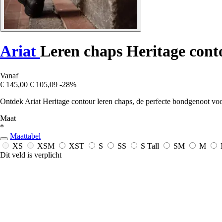
Ariat
Leren chaps Heritage cont
Vanaf
€ 145,00
€ 105,09
-28%
Ontdek Ariat Heritage contour leren chaps, de perfecte bondgenoot voor j
Maat
*
Maattabel
XS
XSM
XST
S
SS
S Tall
SM
M
Dit veld is verplicht