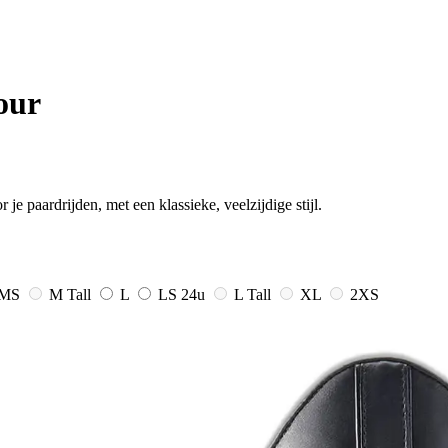
our
e paardrijden, met een klassieke, veelzijdige stijl.
MS
M Tall
L
LS
24u
L Tall
XL
2XS