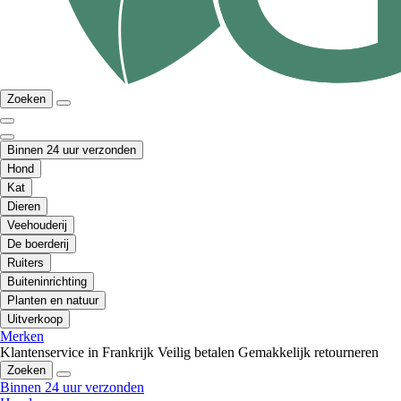
Zoeken
Binnen 24 uur verzonden
Hond
Kat
Dieren
Veehouderij
De boerderij
Ruiters
Buiteninrichting
Planten en natuur
Uitverkoop
Merken
Klantenservice in Frankrijk
Veilig betalen
Gemakkelijk retourneren
Zoeken
Binnen 24 uur verzonden