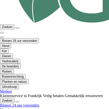
Zoeken
Binnen 24 uur verzonden
Hond
Kat
Dieren
Veehouderij
De boerderij
Ruiters
Buiteninrichting
Planten en natuur
Uitverkoop
Merken
Klantenservice in Frankrijk
Veilig betalen
Gemakkelijk retourneren
Zoeken
Binnen 24 uur verzonden