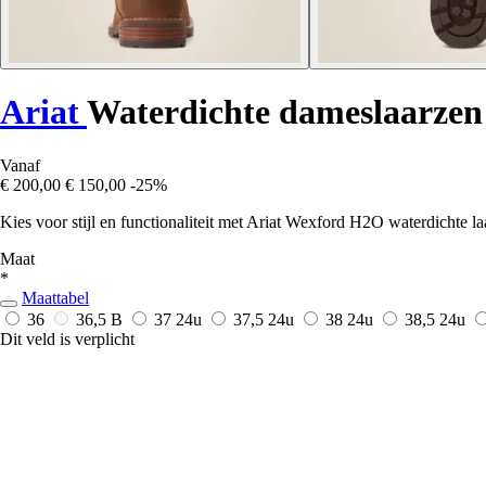
Ariat
Waterdichte dameslaarze
Vanaf
€ 200,00
€ 150,00
-25%
Kies voor stijl en functionaliteit met Ariat Wexford H2O waterdichte l
Maat
*
Maattabel
36
36,5 B
37
24u
37,5
24u
38
24u
38,5
24u
Dit veld is verplicht