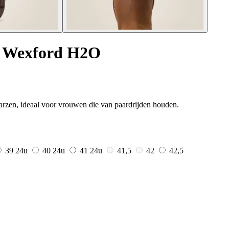
n Wexford H2O
aarzen, ideaal voor vrouwen die van paardrijden houden.
39
24u
40
24u
41
24u
41,5
42
42,5