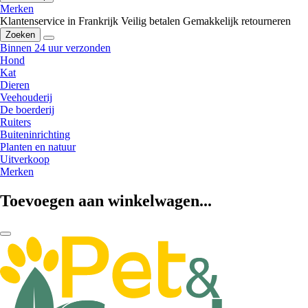
Merken
Klantenservice in Frankrijk
Veilig betalen
Gemakkelijk retourneren
Zoeken
Binnen 24 uur verzonden
Hond
Kat
Dieren
Veehouderij
De boerderij
Ruiters
Buiteninrichting
Planten en natuur
Uitverkoop
Merken
Toevoegen aan winkelwagen...