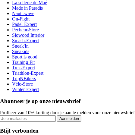
La sellerie de Maé
Made in Paradis
Nauti-wave
On-Fight
Padel-Expert
Pecheur-Store
Slowood Interior
Smash-Expert
Sneak'In
Sneakids
Sport is good
Training-Fit
Trek-Expert
Triathlon-Expert
TripNBikers
Vélo-Store
Winter-Expert
Abonneer je op onze nieuwsbrief
Profiteer van 10% korting door je aan te melden voor onze nieuwsbrief
Aanmelden
Blijf verbonden