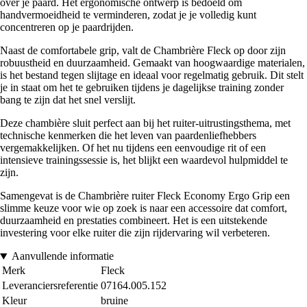
over je paard. Het ergonomische ontwerp is bedoeld om
handvermoeidheid te verminderen, zodat je je volledig kunt
concentreren op je paardrijden.
Naast de comfortabele grip, valt de Chambrière Fleck op door zijn
robuustheid en duurzaamheid. Gemaakt van hoogwaardige materialen,
is het bestand tegen slijtage en ideaal voor regelmatig gebruik. Dit stelt
je in staat om het te gebruiken tijdens je dagelijkse training zonder
bang te zijn dat het snel verslijt.
Deze chambière sluit perfect aan bij het ruiter-uitrustingsthema, met
technische kenmerken die het leven van paardenliefhebbers
vergemakkelijken. Of het nu tijdens een eenvoudige rit of een
intensieve trainingssessie is, het blijkt een waardevol hulpmiddel te
zijn.
Samengevat is de Chambrière ruiter Fleck Economy Ergo Grip een
slimme keuze voor wie op zoek is naar een accessoire dat comfort,
duurzaamheid en prestaties combineert. Het is een uitstekende
investering voor elke ruiter die zijn rijdervaring wil verbeteren.
Aanvullende informatie
Merk
Fleck
Leveranciersreferentie
07164.005.152
Kleur
bruine