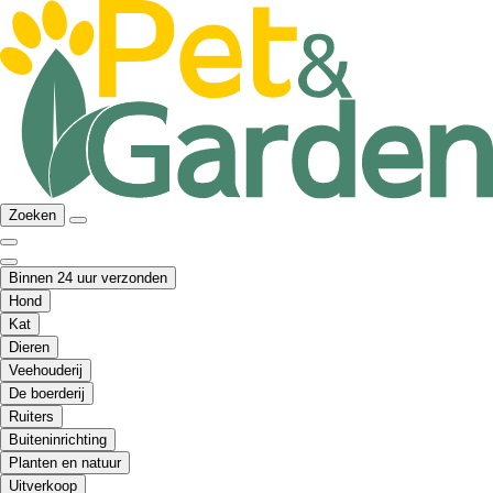
Zoeken
Binnen 24 uur verzonden
Hond
Kat
Dieren
Veehouderij
De boerderij
Ruiters
Buiteninrichting
Planten en natuur
Uitverkoop