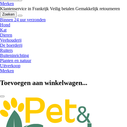
Merken
Klantenservice in Frankrijk
Veilig betalen
Gemakkelijk retourneren
Zoeken
Binnen 24 uur verzonden
Hond
Kat
Dieren
Veehouderij
De boerderij
Ruiters
Buiteninrichting
Planten en natuur
Uitverkoop
Merken
Toevoegen aan winkelwagen...