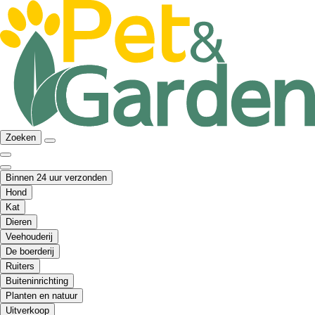
Zoeken
Binnen 24 uur verzonden
Hond
Kat
Dieren
Veehouderij
De boerderij
Ruiters
Buiteninrichting
Planten en natuur
Uitverkoop