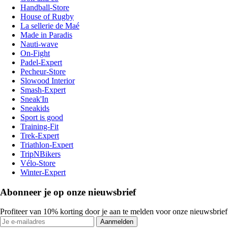
Handball-Store
House of Rugby
La sellerie de Maé
Made in Paradis
Nauti-wave
On-Fight
Padel-Expert
Pecheur-Store
Slowood Interior
Smash-Expert
Sneak'In
Sneakids
Sport is good
Training-Fit
Trek-Expert
Triathlon-Expert
TripNBikers
Vélo-Store
Winter-Expert
Abonneer je op onze nieuwsbrief
Profiteer van 10% korting door je aan te melden voor onze nieuwsbrief
Aanmelden