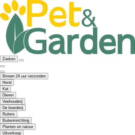
Zoeken
Binnen 24 uur verzonden
Hond
Kat
Dieren
Veehouderij
De boerderij
Ruiters
Buiteninrichting
Planten en natuur
Uitverkoop