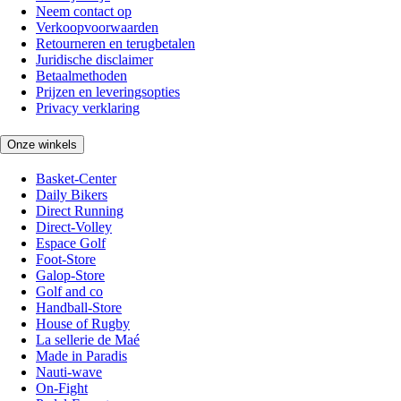
Neem contact op
Verkoopvoorwaarden
Retourneren en terugbetalen
Juridische disclaimer
Betaalmethoden
Prijzen en leveringsopties
Privacy verklaring
Onze winkels
Basket-Center
Daily Bikers
Direct Running
Direct-Volley
Espace Golf
Foot-Store
Galop-Store
Golf and co
Handball-Store
House of Rugby
La sellerie de Maé
Made in Paradis
Nauti-wave
On-Fight