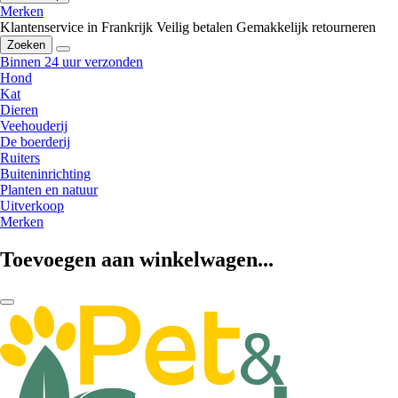
Merken
Klantenservice in Frankrijk
Veilig betalen
Gemakkelijk retourneren
Zoeken
Binnen 24 uur verzonden
Hond
Kat
Dieren
Veehouderij
De boerderij
Ruiters
Buiteninrichting
Planten en natuur
Uitverkoop
Merken
Toevoegen aan winkelwagen...