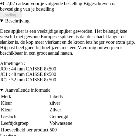
+€ 2,02
cadeau voor je volgende bestelling
Bijgeschreven na
bevestiging van je bestelling
Loading...
Beschrijving
Deze spijker is een veelzijdige spijker geworden. Het belangrijkste
verschil met gewone Europese spijkers is dat de schacht langer en
slanker is, de kop meer vierkant en de kroon iets hoger voor extra grip.
Hij past heel goed bij hoefijzers met een V-vormig ontwerp en is
beschikbaar in een groot aantal maten.
Afmetingen :
JC0 : 44 mm CAISSE 8x500
JC1 : 48 mm CAISSE 8x500
JC2 : 52 mm CAISSE 8x500
Aanvullende informatie
Merk
Liberty
Kleur
zilver
Kleur
Zilver
Geslacht
Gemengd
Leeftijdsgroep
Volwassene
Hoeveelheid per product
500