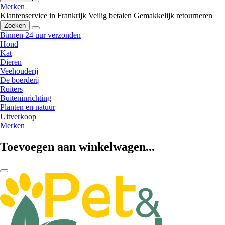
Merken
Klantenservice in Frankrijk
Veilig betalen
Gemakkelijk retourneren
Zoeken
Binnen 24 uur verzonden
Hond
Kat
Dieren
Veehouderij
De boerderij
Ruiters
Buiteninrichting
Planten en natuur
Uitverkoop
Merken
Toevoegen aan winkelwagen...