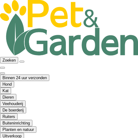
Zoeken
Binnen 24 uur verzonden
Hond
Kat
Dieren
Veehouderij
De boerderij
Ruiters
Buiteninrichting
Planten en natuur
Uitverkoop