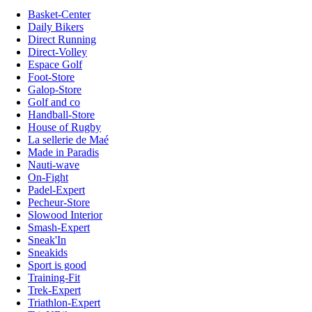
Basket-Center
Daily Bikers
Direct Running
Direct-Volley
Espace Golf
Foot-Store
Galop-Store
Golf and co
Handball-Store
House of Rugby
La sellerie de Maé
Made in Paradis
Nauti-wave
On-Fight
Padel-Expert
Pecheur-Store
Slowood Interior
Smash-Expert
Sneak'In
Sneakids
Sport is good
Training-Fit
Trek-Expert
Triathlon-Expert