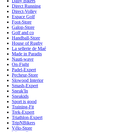
Daily Bikers
Direct Running
Direct-Volley
Espace Golf
Foot-Store
Galop-Store
Golf and co
Handball-Store
House of Rugby
La sellerie de Maé
Made in Paradis
Nauti-wave
On-Fight
Padel-Expert
Pecheur-Store
Slowood Interior
Smash-Expert
Sneak'In
Sneakids
Sport is good
Training-Fit
Trek-Expert
Triathlon-Expert
TripNBikers
Vélo-Store