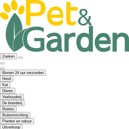
Zoeken
Binnen 24 uur verzonden
Hond
Kat
Dieren
Veehouderij
De boerderij
Ruiters
Buiteninrichting
Planten en natuur
Uitverkoop