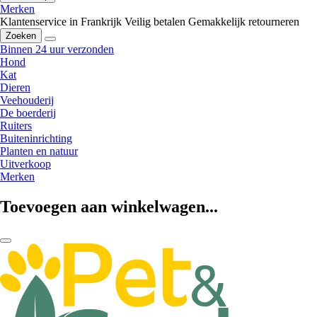
Merken
Klantenservice in Frankrijk
Veilig betalen
Gemakkelijk retourneren
Zoeken
Binnen 24 uur verzonden
Hond
Kat
Dieren
Veehouderij
De boerderij
Ruiters
Buiteninrichting
Planten en natuur
Uitverkoop
Merken
Toevoegen aan winkelwagen...