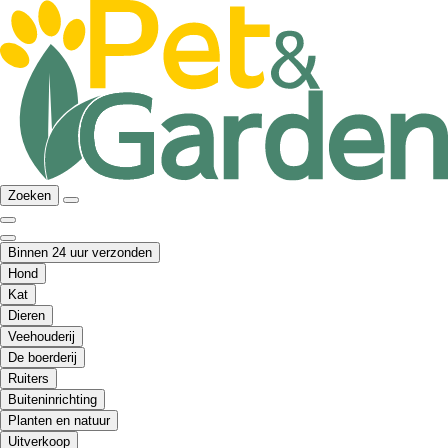
Zoeken
Binnen 24 uur verzonden
Hond
Kat
Dieren
Veehouderij
De boerderij
Ruiters
Buiteninrichting
Planten en natuur
Uitverkoop