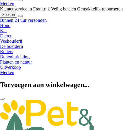
Merken
Klantenservice in Frankrijk
Veilig betalen
Gemakkelijk retourneren
Zoeken
Binnen 24 uur verzonden
Hond
Kat
Dieren
Veehouderij
De boerderij
Ruiters
Buiteninrichting
Planten en natuur
Uitverkoop
Merken
Toevoegen aan winkelwagen...