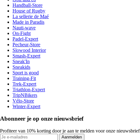
Handball-Store
House of Rugby
La sellerie de Maé
Made in Paradis
Nauti-wave
On-Fight
Padel-Expert
Pecheur-Store
Slowood Interior
Smash-Expert
Sneak'In
Sneakids
Sport is good
Training-Fit
Trek-Expert
Triathlon-Expert
TripNBikers
Vélo-Store
Winter-Expert
Abonneer je op onze nieuwsbrief
Profiteer van 10% korting door je aan te melden voor onze nieuwsbrief
Aanmelden