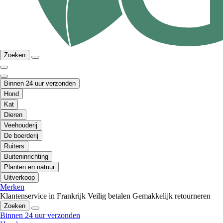
Zoeken
Binnen 24 uur verzonden
Hond
Kat
Dieren
Veehouderij
De boerderij
Ruiters
Buiteninrichting
Planten en natuur
Uitverkoop
Merken
Klantenservice in Frankrijk
Veilig betalen
Gemakkelijk retourneren
Zoeken
Binnen 24 uur verzonden