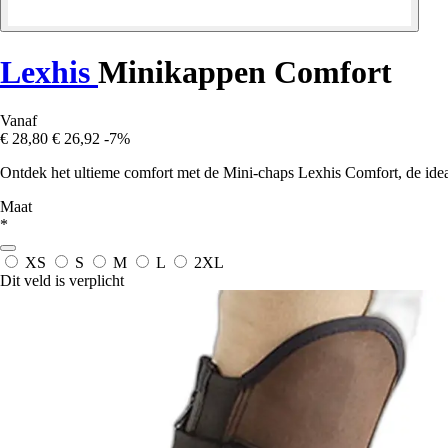
Lexhis
Minikappen Comfort
Vanaf
€ 28,80
€ 26,92
-7%
Ontdek het ultieme comfort met de Mini-chaps Lexhis Comfort, de ideal
Maat
*
XS
S
M
L
2XL
Dit veld is verplicht