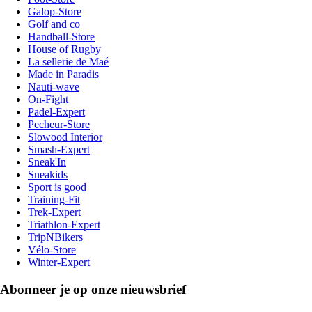
Galop-Store
Golf and co
Handball-Store
House of Rugby
La sellerie de Maé
Made in Paradis
Nauti-wave
On-Fight
Padel-Expert
Pecheur-Store
Slowood Interior
Smash-Expert
Sneak'In
Sneakids
Sport is good
Training-Fit
Trek-Expert
Triathlon-Expert
TripNBikers
Vélo-Store
Winter-Expert
Abonneer je op onze nieuwsbrief