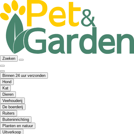
Zoeken
Binnen 24 uur verzonden
Hond
Kat
Dieren
Veehouderij
De boerderij
Ruiters
Buiteninrichting
Planten en natuur
Uitverkoop