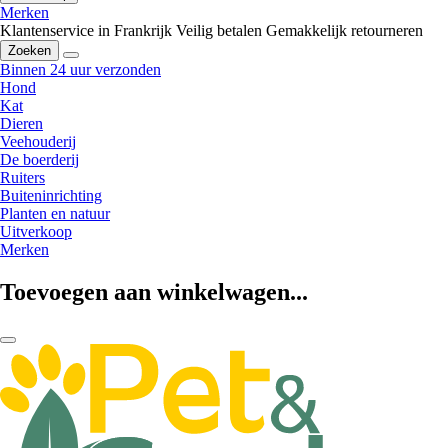
Merken
Klantenservice in Frankrijk
Veilig betalen
Gemakkelijk retourneren
Zoeken
Binnen 24 uur verzonden
Hond
Kat
Dieren
Veehouderij
De boerderij
Ruiters
Buiteninrichting
Planten en natuur
Uitverkoop
Merken
Toevoegen aan winkelwagen...