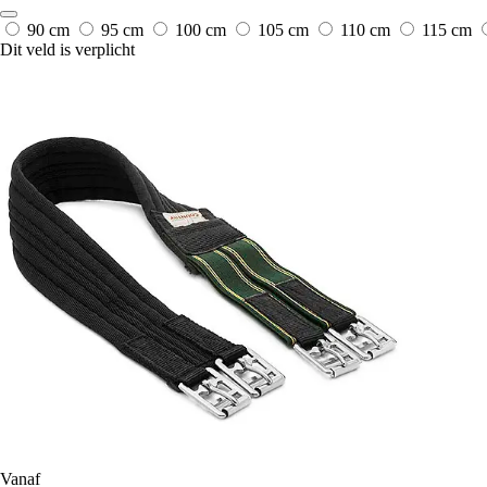
90 cm
95 cm
100 cm
105 cm
110 cm
115 cm
Dit veld is verplicht
Vanaf