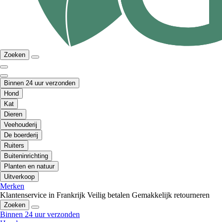
Zoeken
Binnen 24 uur verzonden
Hond
Kat
Dieren
Veehouderij
De boerderij
Ruiters
Buiteninrichting
Planten en natuur
Uitverkoop
Merken
Klantenservice in Frankrijk
Veilig betalen
Gemakkelijk retourneren
Zoeken
Binnen 24 uur verzonden