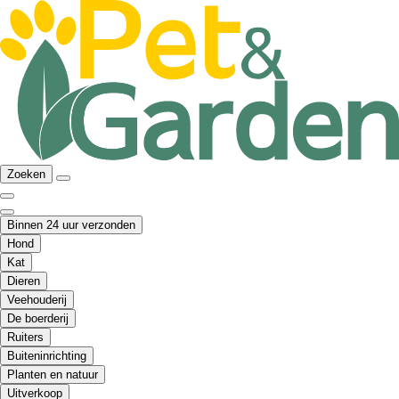
Zoeken
Binnen 24 uur verzonden
Hond
Kat
Dieren
Veehouderij
De boerderij
Ruiters
Buiteninrichting
Planten en natuur
Uitverkoop