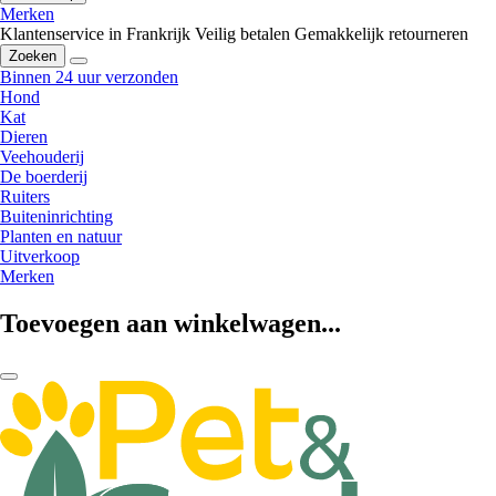
Merken
Klantenservice in Frankrijk
Veilig betalen
Gemakkelijk retourneren
Zoeken
Binnen 24 uur verzonden
Hond
Kat
Dieren
Veehouderij
De boerderij
Ruiters
Buiteninrichting
Planten en natuur
Uitverkoop
Merken
Toevoegen aan winkelwagen...