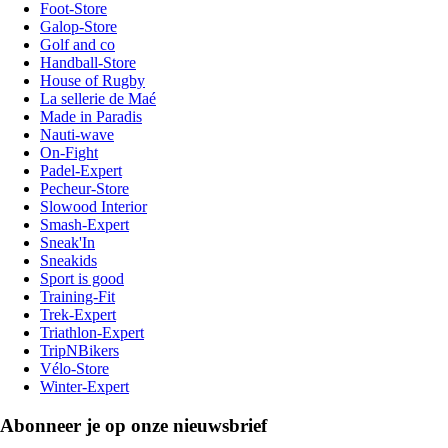
Foot-Store
Galop-Store
Golf and co
Handball-Store
House of Rugby
La sellerie de Maé
Made in Paradis
Nauti-wave
On-Fight
Padel-Expert
Pecheur-Store
Slowood Interior
Smash-Expert
Sneak'In
Sneakids
Sport is good
Training-Fit
Trek-Expert
Triathlon-Expert
TripNBikers
Vélo-Store
Winter-Expert
Abonneer je op onze nieuwsbrief