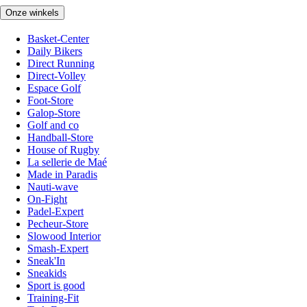
Onze winkels
Basket-Center
Daily Bikers
Direct Running
Direct-Volley
Espace Golf
Foot-Store
Galop-Store
Golf and co
Handball-Store
House of Rugby
La sellerie de Maé
Made in Paradis
Nauti-wave
On-Fight
Padel-Expert
Pecheur-Store
Slowood Interior
Smash-Expert
Sneak'In
Sneakids
Sport is good
Training-Fit