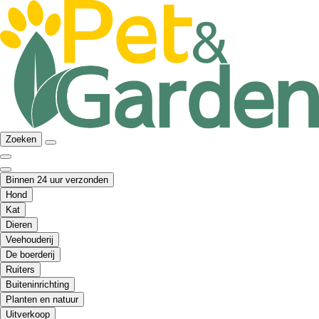
Zoeken
Binnen 24 uur verzonden
Hond
Kat
Dieren
Veehouderij
De boerderij
Ruiters
Buiteninrichting
Planten en natuur
Uitverkoop