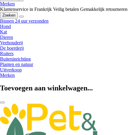
Merken
Klantenservice in Frankrijk
Veilig betalen
Gemakkelijk retourneren
Zoeken
Binnen 24 uur verzonden
Hond
Kat
Dieren
Veehouderij
De boerderij
Ruiters
Buiteninrichting
Planten en natuur
Uitverkoop
Merken
Toevoegen aan winkelwagen...