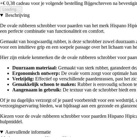
+€ 0,38
cadeau voor je volgende bestelling
Bijgeschreven na bevestigin
Loading...
Beschrijving
De ovale rubberen schrobber voor paarden van het merk Hispano Hipica
een perfecte combinatie van functionaliteit en comfort.
Gemaakt van hoogwaardig rubber, is deze schrobber zowel duurzaam als 
voor een intuïtieve grip en een soepele passage over het lichaam van h
Hier zijn enkele kenmerken die de ovale rubberen schrobber voor paa
Duurzaam materiaal:
Gemaakt van sterk rubber, garandeert de
Ergonomisch ontwerp:
De ovale vorm zorgt voor optimale hante
Veelzijdig:
Effectief op verschillende paardenrassen, past het zic
Gemakkelijk schoon te maken:
Rubber is eenvoudig schoon te
Aangenaam in gebruik:
De textuur van de schrobber biedt een
Of je nu dagelijks verzorgt of je paard voorbereidt voor een wedstrij
verzorgingservaring bieden, wat bijdraagt aan een gezonde en glanzen
Kiezen voor de ovale rubberen schrobber voor paarden Hispano Hipica is
hulpmiddel.
Aanvullende informatie