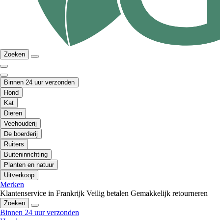
Zoeken
Binnen 24 uur verzonden
Hond
Kat
Dieren
Veehouderij
De boerderij
Ruiters
Buiteninrichting
Planten en natuur
Uitverkoop
Merken
Klantenservice in Frankrijk
Veilig betalen
Gemakkelijk retourneren
Zoeken
Binnen 24 uur verzonden