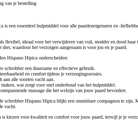
g van je bestelling
 is een essentieel hulpmiddel voor alle paardeneigenaren en -liefhebb
flexibel, ideaal voor het verwijderen van vuil, modder en dood haar t
et dier, waardoor het verzorgen aangenaam is voor jou en je paard.
rden Hispano Hipica onderscheiden:
ze schrobber een duurzame en effectieve gebruik.
erbaarheid en comfort tijdens je verzorgingssessies.
h aan alle soorten vacht aan.
 maken, wat zorgt voor snel onderhoud van het hulpmiddel.
 ontspannende massage die het welzijn van jouw paard bevordert.
d, de schrobber Hispano Hipica blijkt een onmisbare compagnon te zijn.
de vacht.
 kiezen voor kwaliteit en comfort voor jouw paard, terwijl je je verzor