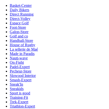
Basket-Center
Daily Bikers
Direct Running
Direct-Volley
Espace Golf
Foot-Store
Galop-Store
Golf and co
Handball-Store
House of Rugby
La sellerie de Maé
Made in Paradis
Nauti-wave
On-Fight
Padel-Expert
Pecheur-Store
Slowood Interior
Smash-Expert
Sneak'In
Sneakids
Sport is good
Training-Fit
Trek-Expert
Triathlon-Expert