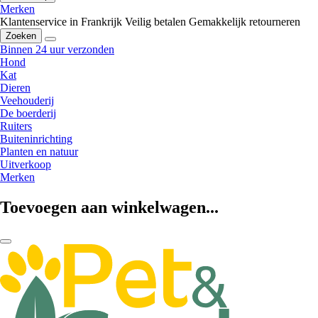
Merken
Klantenservice in Frankrijk
Veilig betalen
Gemakkelijk retourneren
Zoeken
Binnen 24 uur verzonden
Hond
Kat
Dieren
Veehouderij
De boerderij
Ruiters
Buiteninrichting
Planten en natuur
Uitverkoop
Merken
Toevoegen aan winkelwagen...