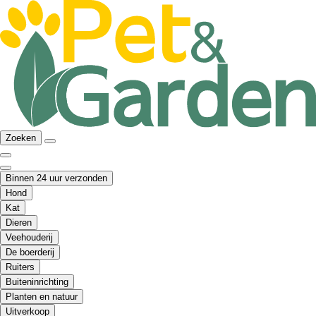
Zoeken
Binnen 24 uur verzonden
Hond
Kat
Dieren
Veehouderij
De boerderij
Ruiters
Buiteninrichting
Planten en natuur
Uitverkoop