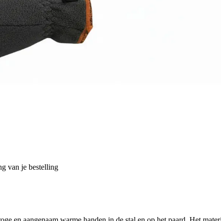
g van je bestelling
ge en aangenaam warme handen in de stal en op het paard. Het materiaa