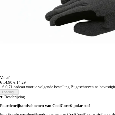
Vanaf
€ 14,90
€ 14,29
+€ 0,71
cadeau voor je volgende bestelling
Bijgeschreven na bevestigin
Loading...
Beschrijving
Paardenrijhandschoenen van CoolCore® polar stof
Functionele paardenrijhandschoenen van CoolCore® polar stof voor dro