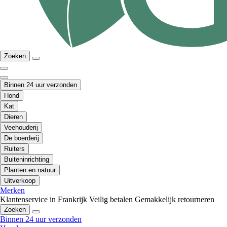
Zoeken
Binnen 24 uur verzonden
Hond
Kat
Dieren
Veehouderij
De boerderij
Ruiters
Buiteninrichting
Planten en natuur
Uitverkoop
Merken
Klantenservice in Frankrijk
Veilig betalen
Gemakkelijk retourneren
Zoeken
Binnen 24 uur verzonden