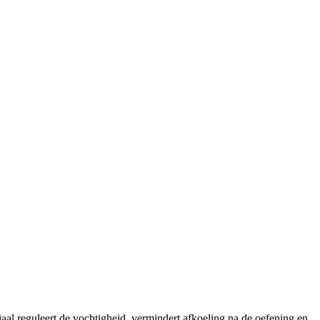
l reguleert de vochtigheid, vermindert afkoeling na de oefening en