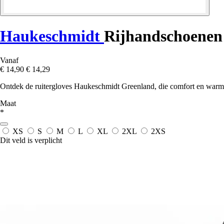
Haukeschmidt
Rijhandschoenen
Vanaf
€ 14,90
€ 14,29
Ontdek de ruitergloves Haukeschmidt Greenland, die comfort en warmte 
Maat
*
XS
S
M
L
XL
2XL
2XS
Dit veld is verplicht