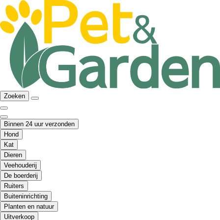
Zoeken
Binnen 24 uur verzonden
Hond
Kat
Dieren
Veehouderij
De boerderij
Ruiters
Buiteninrichting
Planten en natuur
Uitverkoop