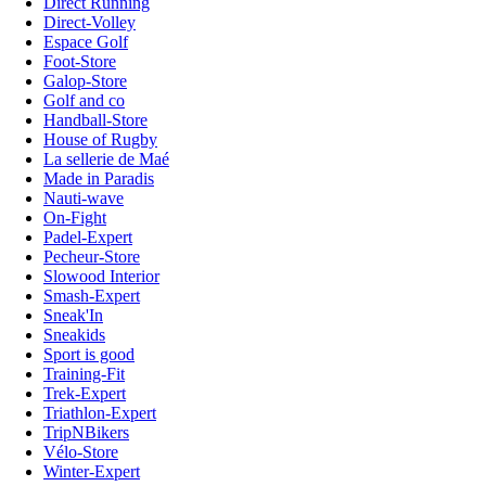
Direct Running
Direct-Volley
Espace Golf
Foot-Store
Galop-Store
Golf and co
Handball-Store
House of Rugby
La sellerie de Maé
Made in Paradis
Nauti-wave
On-Fight
Padel-Expert
Pecheur-Store
Slowood Interior
Smash-Expert
Sneak'In
Sneakids
Sport is good
Training-Fit
Trek-Expert
Triathlon-Expert
TripNBikers
Vélo-Store
Winter-Expert