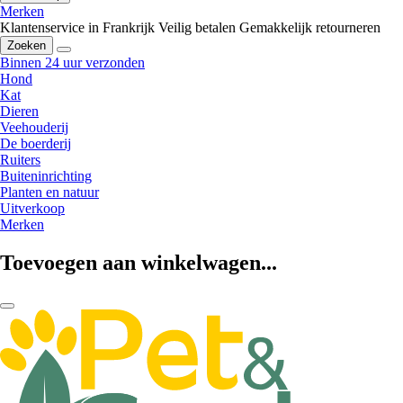
Merken
Klantenservice in Frankrijk
Veilig betalen
Gemakkelijk retourneren
Zoeken
Binnen 24 uur verzonden
Hond
Kat
Dieren
Veehouderij
De boerderij
Ruiters
Buiteninrichting
Planten en natuur
Uitverkoop
Merken
Toevoegen aan winkelwagen...