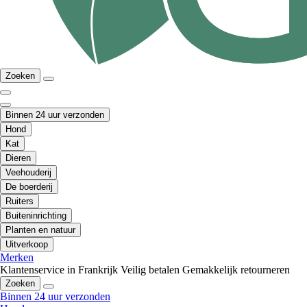
Zoeken
Binnen 24 uur verzonden
Hond
Kat
Dieren
Veehouderij
De boerderij
Ruiters
Buiteninrichting
Planten en natuur
Uitverkoop
Merken
Klantenservice in Frankrijk
Veilig betalen
Gemakkelijk retourneren
Zoeken
Binnen 24 uur verzonden