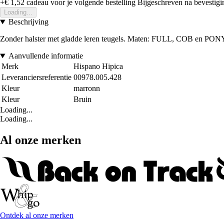
+€ 1,52
cadeau voor je volgende bestelling
Bijgeschreven na bevestigin
Loading...
Beschrijving
Zonder halster met gladde leren teugels. Maten: FULL, COB en PONY.
Aanvullende informatie
Merk
Hispano Hipica
Leveranciersreferentie
00978.005.428
Kleur
marronn
Kleur
Bruin
Loading...
Loading...
Al onze merken
Ontdek al onze merken