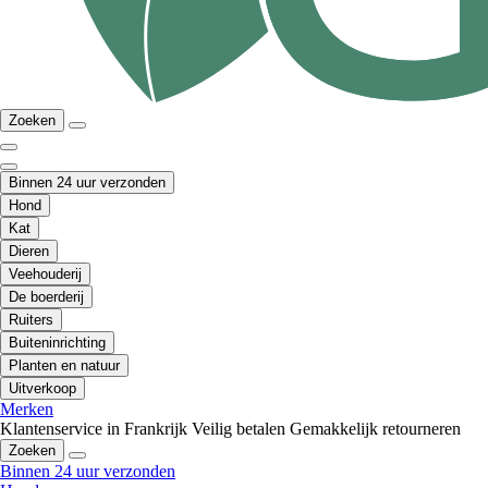
Zoeken
Binnen 24 uur verzonden
Hond
Kat
Dieren
Veehouderij
De boerderij
Ruiters
Buiteninrichting
Planten en natuur
Uitverkoop
Merken
Klantenservice in Frankrijk
Veilig betalen
Gemakkelijk retourneren
Zoeken
Binnen 24 uur verzonden