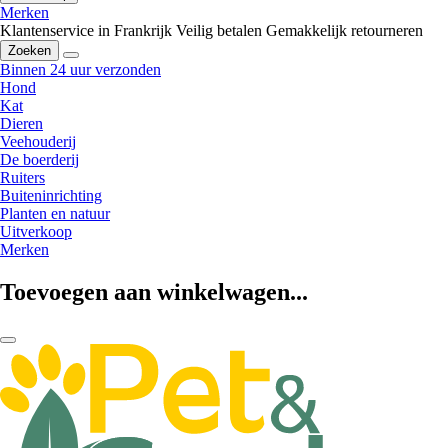
Merken
Klantenservice in Frankrijk
Veilig betalen
Gemakkelijk retourneren
Zoeken
Binnen 24 uur verzonden
Hond
Kat
Dieren
Veehouderij
De boerderij
Ruiters
Buiteninrichting
Planten en natuur
Uitverkoop
Merken
Toevoegen aan winkelwagen...