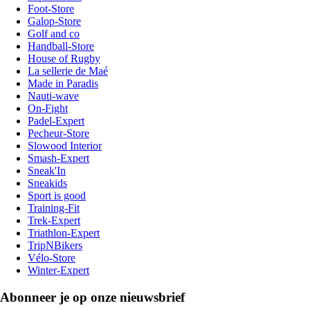
Foot-Store
Galop-Store
Golf and co
Handball-Store
House of Rugby
La sellerie de Maé
Made in Paradis
Nauti-wave
On-Fight
Padel-Expert
Pecheur-Store
Slowood Interior
Smash-Expert
Sneak'In
Sneakids
Sport is good
Training-Fit
Trek-Expert
Triathlon-Expert
TripNBikers
Vélo-Store
Winter-Expert
Abonneer je op onze nieuwsbrief