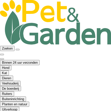
Zoeken
Binnen 24 uur verzonden
Hond
Kat
Dieren
Veehouderij
De boerderij
Ruiters
Buiteninrichting
Planten en natuur
Uitverkoop