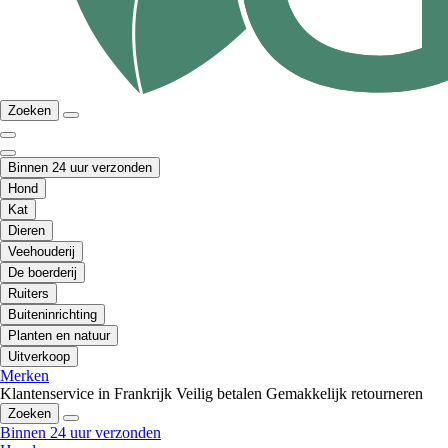
Zoeken
Binnen 24 uur verzonden
Hond
Kat
Dieren
Veehouderij
De boerderij
Ruiters
Buiteninrichting
Planten en natuur
Uitverkoop
Merken
Klantenservice in Frankrijk
Veilig betalen
Gemakkelijk retourneren
Zoeken
Binnen 24 uur verzonden