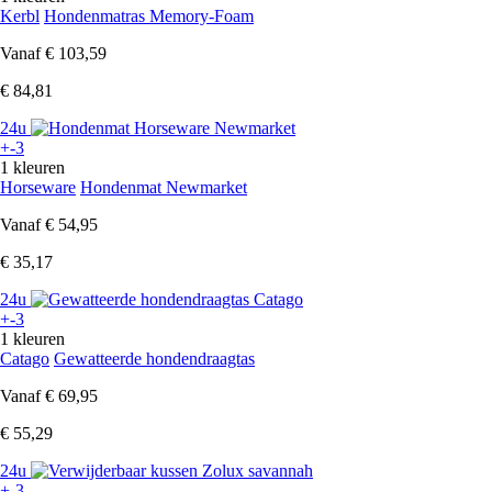
Kerbl
Hondenmatras Memory-Foam
Vanaf
€ 103,59
€ 84,81
24u
+-3
1 kleuren
Horseware
Hondenmat Newmarket
Vanaf
€ 54,95
€ 35,17
24u
+-3
1 kleuren
Catago
Gewatteerde hondendraagtas
Vanaf
€ 69,95
€ 55,29
24u
+-3