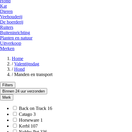
Hond
Kat
Dieren
Veehouderij
De boerderij
Ruiters
Buiteninrichting
Planten en natuur
Uitverkoop
Merken
Home
/
Valentijnsdag
/
Hond
/
Manden en transport
Filters
Binnen 24 uur verzonden
Merk
Back on Track
16
Catago
3
Horseware
1
Kerbl
107
Nobby Pet
336