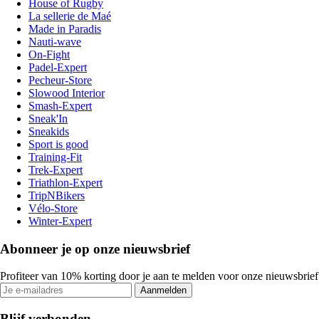
House of Rugby
La sellerie de Maé
Made in Paradis
Nauti-wave
On-Fight
Padel-Expert
Pecheur-Store
Slowood Interior
Smash-Expert
Sneak'In
Sneakids
Sport is good
Training-Fit
Trek-Expert
Triathlon-Expert
TripNBikers
Vélo-Store
Winter-Expert
Abonneer je op onze nieuwsbrief
Profiteer van 10% korting door je aan te melden voor onze nieuwsbrief
Aanmelden
Blijf verbonden