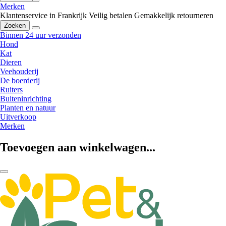
Merken
Klantenservice in Frankrijk
Veilig betalen
Gemakkelijk retourneren
Zoeken
Binnen 24 uur verzonden
Hond
Kat
Dieren
Veehouderij
De boerderij
Ruiters
Buiteninrichting
Planten en natuur
Uitverkoop
Merken
Toevoegen aan winkelwagen...