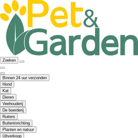
Zoeken
Binnen 24 uur verzonden
Hond
Kat
Dieren
Veehouderij
De boerderij
Ruiters
Buiteninrichting
Planten en natuur
Uitverkoop