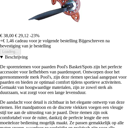
€ 38,00
€ 29,12
-23%
+€ 1,46
cadeau voor je volgende bestelling
Bijgeschreven na
bevestiging van je bestelling
Loading...
Beschrijving
De sporenriemen voor paarden Pool's Basket/Spots zijn het perfecte
accessoire voor liefhebbers van paardensport. Ontworpen door het
gerenommeerde merk Pool's, zijn deze riemen speciaal aangepast voor
paarden en bieden ze optimaal comfort tijdens sportieve activiteiten.
Gemaakt van hoogwaardige materialen, zijn ze zowel sterk als
duurzaam, wat zorgt voor een lange levensduur.
De aandacht voor detail is zichtbaar in het elegante ontwerp van deze
riemen. Het mandpatroon en de discrete vlekken voegen een vleugje
stijl toe aan de uitrusting van je paard. Deze riemen zijn ook
comfortabel voor de ruiter, dankzij de perfecte lengte die een
moeiteloze bediening mogelijk maakt. Ze passen gemakkelijk op alle
maten sporen, waardoor ze veelzijdig en praktisch zijn voor alle