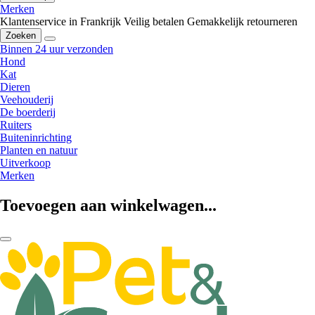
Merken
Klantenservice in Frankrijk
Veilig betalen
Gemakkelijk retourneren
Zoeken
Binnen 24 uur verzonden
Hond
Kat
Dieren
Veehouderij
De boerderij
Ruiters
Buiteninrichting
Planten en natuur
Uitverkoop
Merken
Toevoegen aan winkelwagen...