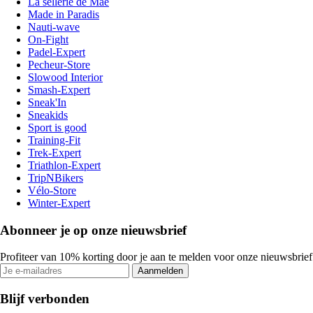
La sellerie de Maé
Made in Paradis
Nauti-wave
On-Fight
Padel-Expert
Pecheur-Store
Slowood Interior
Smash-Expert
Sneak'In
Sneakids
Sport is good
Training-Fit
Trek-Expert
Triathlon-Expert
TripNBikers
Vélo-Store
Winter-Expert
Abonneer je op onze nieuwsbrief
Profiteer van 10% korting door je aan te melden voor onze nieuwsbrief
Aanmelden
Blijf verbonden