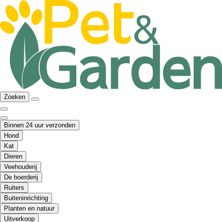
Zoeken
Binnen 24 uur verzonden
Hond
Kat
Dieren
Veehouderij
De boerderij
Ruiters
Buiteninrichting
Planten en natuur
Uitverkoop