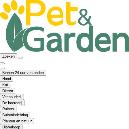
Zoeken
Binnen 24 uur verzonden
Hond
Kat
Dieren
Veehouderij
De boerderij
Ruiters
Buiteninrichting
Planten en natuur
Uitverkoop