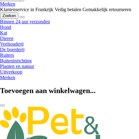
Merken
Klantenservice in Frankrijk
Veilig betalen
Gemakkelijk retourneren
Zoeken
Binnen 24 uur verzonden
Hond
Kat
Dieren
Veehouderij
De boerderij
Ruiters
Buiteninrichting
Planten en natuur
Uitverkoop
Merken
Toevoegen aan winkelwagen...