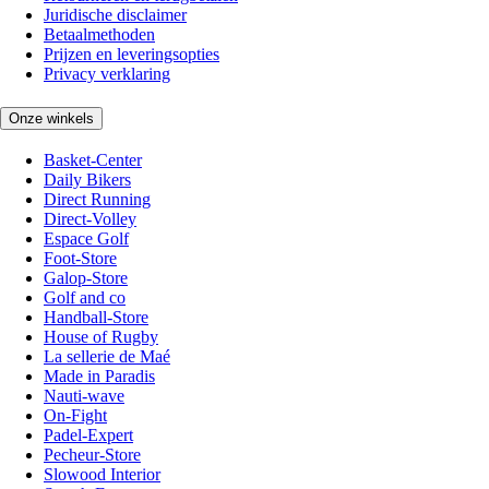
Juridische disclaimer
Betaalmethoden
Prijzen en leveringsopties
Privacy verklaring
Onze winkels
Basket-Center
Daily Bikers
Direct Running
Direct-Volley
Espace Golf
Foot-Store
Galop-Store
Golf and co
Handball-Store
House of Rugby
La sellerie de Maé
Made in Paradis
Nauti-wave
On-Fight
Padel-Expert
Pecheur-Store
Slowood Interior