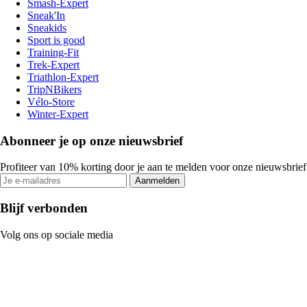
Smash-Expert
Sneak'In
Sneakids
Sport is good
Training-Fit
Trek-Expert
Triathlon-Expert
TripNBikers
Vélo-Store
Winter-Expert
Abonneer je op onze nieuwsbrief
Profiteer van 10% korting door je aan te melden voor onze nieuwsbrief
Aanmelden
Blijf verbonden
Volg ons op sociale media