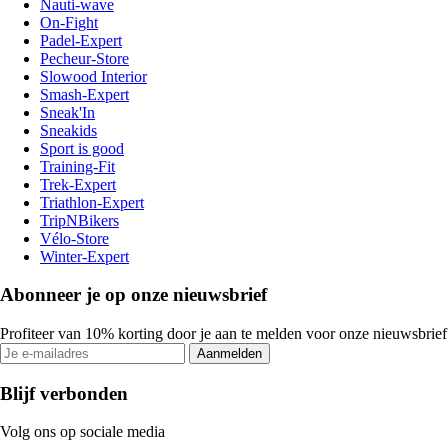
Nauti-wave
On-Fight
Padel-Expert
Pecheur-Store
Slowood Interior
Smash-Expert
Sneak'In
Sneakids
Sport is good
Training-Fit
Trek-Expert
Triathlon-Expert
TripNBikers
Vélo-Store
Winter-Expert
Abonneer je op onze nieuwsbrief
Profiteer van 10% korting door je aan te melden voor onze nieuwsbrief
Aanmelden
Blijf verbonden
Volg ons op sociale media