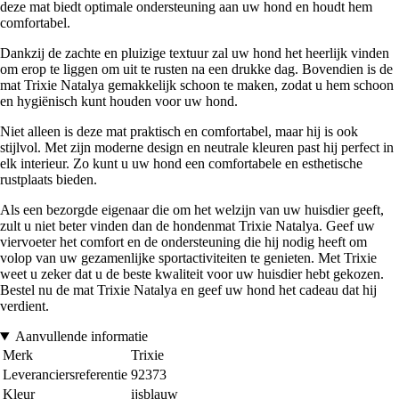
deze mat biedt optimale ondersteuning aan uw hond en houdt hem
comfortabel.
Dankzij de zachte en pluizige textuur zal uw hond het heerlijk vinden
om erop te liggen om uit te rusten na een drukke dag. Bovendien is de
mat Trixie Natalya gemakkelijk schoon te maken, zodat u hem schoon
en hygiënisch kunt houden voor uw hond.
Niet alleen is deze mat praktisch en comfortabel, maar hij is ook
stijlvol. Met zijn moderne design en neutrale kleuren past hij perfect in
elk interieur. Zo kunt u uw hond een comfortabele en esthetische
rustplaats bieden.
Als een bezorgde eigenaar die om het welzijn van uw huisdier geeft,
zult u niet beter vinden dan de hondenmat Trixie Natalya. Geef uw
viervoeter het comfort en de ondersteuning die hij nodig heeft om
volop van uw gezamenlijke sportactiviteiten te genieten. Met Trixie
weet u zeker dat u de beste kwaliteit voor uw huisdier hebt gekozen.
Bestel nu de mat Trixie Natalya en geef uw hond het cadeau dat hij
verdient.
Aanvullende informatie
Merk
Trixie
Leveranciersreferentie
92373
Kleur
ijsblauw