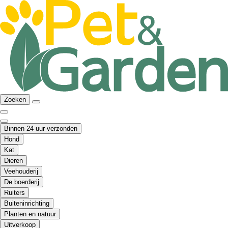
Zoeken
Binnen 24 uur verzonden
Hond
Kat
Dieren
Veehouderij
De boerderij
Ruiters
Buiteninrichting
Planten en natuur
Uitverkoop