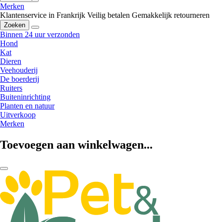
Merken
Klantenservice in Frankrijk
Veilig betalen
Gemakkelijk retourneren
Zoeken
Binnen 24 uur verzonden
Hond
Kat
Dieren
Veehouderij
De boerderij
Ruiters
Buiteninrichting
Planten en natuur
Uitverkoop
Merken
Toevoegen aan winkelwagen...