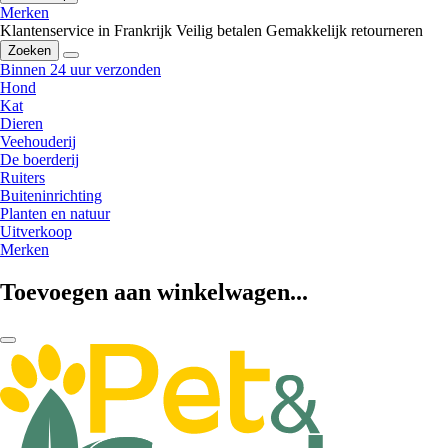
Merken
Klantenservice in Frankrijk
Veilig betalen
Gemakkelijk retourneren
Zoeken
Binnen 24 uur verzonden
Hond
Kat
Dieren
Veehouderij
De boerderij
Ruiters
Buiteninrichting
Planten en natuur
Uitverkoop
Merken
Toevoegen aan winkelwagen...