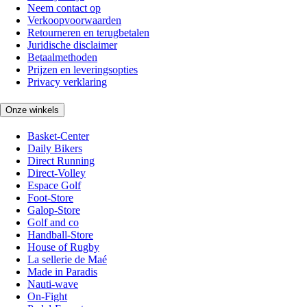
Neem contact op
Verkoopvoorwaarden
Retourneren en terugbetalen
Juridische disclaimer
Betaalmethoden
Prijzen en leveringsopties
Privacy verklaring
Onze winkels
Basket-Center
Daily Bikers
Direct Running
Direct-Volley
Espace Golf
Foot-Store
Galop-Store
Golf and co
Handball-Store
House of Rugby
La sellerie de Maé
Made in Paradis
Nauti-wave
On-Fight