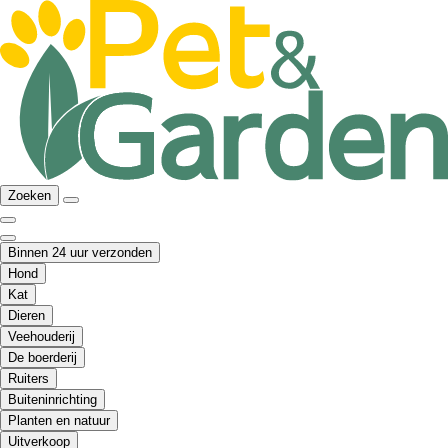
Zoeken
Binnen 24 uur verzonden
Hond
Kat
Dieren
Veehouderij
De boerderij
Ruiters
Buiteninrichting
Planten en natuur
Uitverkoop