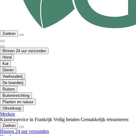
Zoeken
Binnen 24 uur verzonden
Hond
Kat
Dieren
Veehouderij
De boerderij
Ruiters
Buiteninrichting
Planten en natuur
Uitverkoop
Merken
Klantenservice in Frankrijk
Veilig betalen
Gemakkelijk retourneren
Zoeken
Binnen 24 uur verzonden