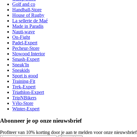
Golf and co
Handball-Store
House of Rugby
La sellerie de Maé
Made in Paradis
Nauti-wave
On-Fight
Padel-Expert
Pecheur-Store
Slowood Interior
Smash-Expert
Sneak'In
Sneakids
Sport is good
Training-Fit
Trek-Expert
Triathlon-Expert
TripNBikers
Vélo-Store
Winter-Expert
Abonneer je op onze nieuwsbrief
Profiteer van 10% korting door je aan te melden voor onze nieuwsbrief