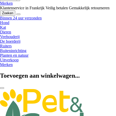
Merken
Klantenservice in Frankrijk
Veilig betalen
Gemakkelijk retourneren
Zoeken
Binnen 24 uur verzonden
Hond
Kat
Dieren
Veehouderij
De boerderij
Ruiters
Buiteninrichting
Planten en natuur
Uitverkoop
Merken
Toevoegen aan winkelwagen...