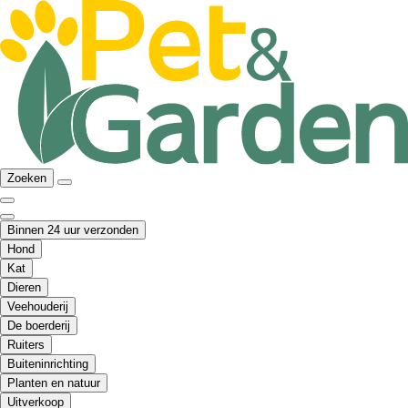
Zoeken
Binnen 24 uur verzonden
Hond
Kat
Dieren
Veehouderij
De boerderij
Ruiters
Buiteninrichting
Planten en natuur
Uitverkoop