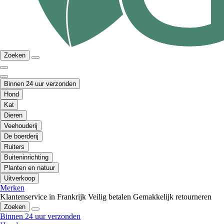
Zoeken
Binnen 24 uur verzonden
Hond
Kat
Dieren
Veehouderij
De boerderij
Ruiters
Buiteninrichting
Planten en natuur
Uitverkoop
Merken
Klantenservice in Frankrijk
Veilig betalen
Gemakkelijk retourneren
Zoeken
Binnen 24 uur verzonden