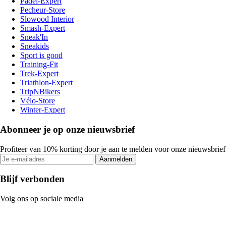
Padel-Expert
Pecheur-Store
Slowood Interior
Smash-Expert
Sneak'In
Sneakids
Sport is good
Training-Fit
Trek-Expert
Triathlon-Expert
TripNBikers
Vélo-Store
Winter-Expert
Abonneer je op onze nieuwsbrief
Profiteer van 10% korting door je aan te melden voor onze nieuwsbrief
Aanmelden
Blijf verbonden
Volg ons op sociale media