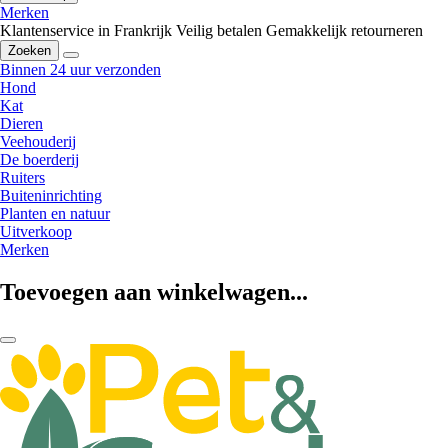
Merken
Klantenservice in Frankrijk
Veilig betalen
Gemakkelijk retourneren
Zoeken
Binnen 24 uur verzonden
Hond
Kat
Dieren
Veehouderij
De boerderij
Ruiters
Buiteninrichting
Planten en natuur
Uitverkoop
Merken
Toevoegen aan winkelwagen...