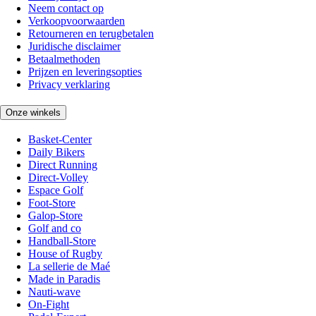
Neem contact op
Verkoopvoorwaarden
Retourneren en terugbetalen
Juridische disclaimer
Betaalmethoden
Prijzen en leveringsopties
Privacy verklaring
Onze winkels
Basket-Center
Daily Bikers
Direct Running
Direct-Volley
Espace Golf
Foot-Store
Galop-Store
Golf and co
Handball-Store
House of Rugby
La sellerie de Maé
Made in Paradis
Nauti-wave
On-Fight