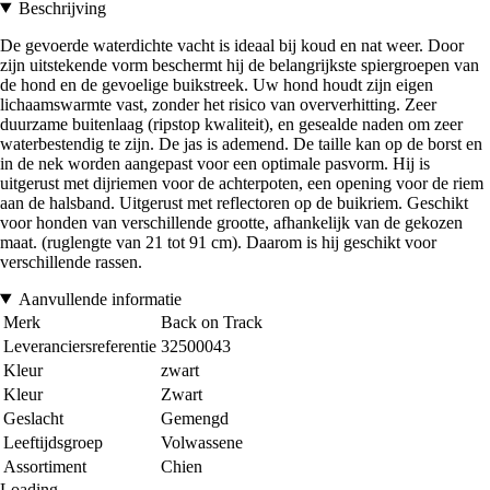
Beschrijving
De gevoerde waterdichte vacht is ideaal bij koud en nat weer. Door
zijn uitstekende vorm beschermt hij de belangrijkste spiergroepen van
de hond en de gevoelige buikstreek. Uw hond houdt zijn eigen
lichaamswarmte vast, zonder het risico van oververhitting. Zeer
duurzame buitenlaag (ripstop kwaliteit), en gesealde naden om zeer
waterbestendig te zijn. De jas is ademend. De taille kan op de borst en
in de nek worden aangepast voor een optimale pasvorm. Hij is
uitgerust met dijriemen voor de achterpoten, een opening voor de riem
aan de halsband. Uitgerust met reflectoren op de buikriem. Geschikt
voor honden van verschillende grootte, afhankelijk van de gekozen
maat. (ruglengte van 21 tot 91 cm). Daarom is hij geschikt voor
verschillende rassen.
Aanvullende informatie
Merk
Back on Track
Leveranciersreferentie
32500043
Kleur
zwart
Kleur
Zwart
Geslacht
Gemengd
Leeftijdsgroep
Volwassene
Assortiment
Chien
Loading...