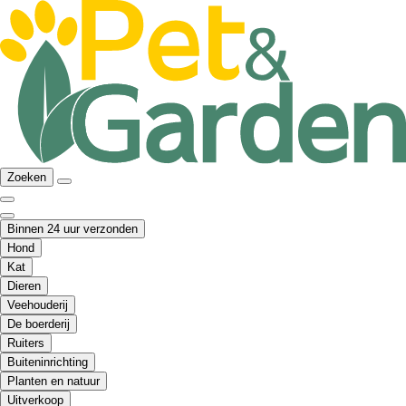
Zoeken
Binnen 24 uur verzonden
Hond
Kat
Dieren
Veehouderij
De boerderij
Ruiters
Buiteninrichting
Planten en natuur
Uitverkoop