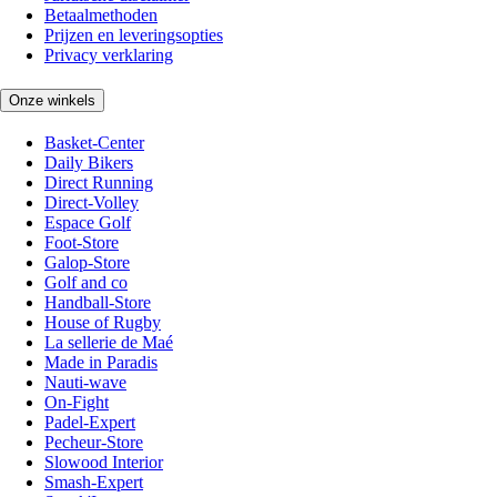
Betaalmethoden
Prijzen en leveringsopties
Privacy verklaring
Onze winkels
Basket-Center
Daily Bikers
Direct Running
Direct-Volley
Espace Golf
Foot-Store
Galop-Store
Golf and co
Handball-Store
House of Rugby
La sellerie de Maé
Made in Paradis
Nauti-wave
On-Fight
Padel-Expert
Pecheur-Store
Slowood Interior
Smash-Expert