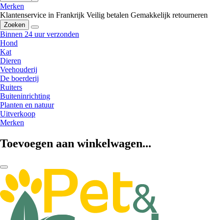
Merken
Klantenservice in Frankrijk
Veilig betalen
Gemakkelijk retourneren
Zoeken
Binnen 24 uur verzonden
Hond
Kat
Dieren
Veehouderij
De boerderij
Ruiters
Buiteninrichting
Planten en natuur
Uitverkoop
Merken
Toevoegen aan winkelwagen...