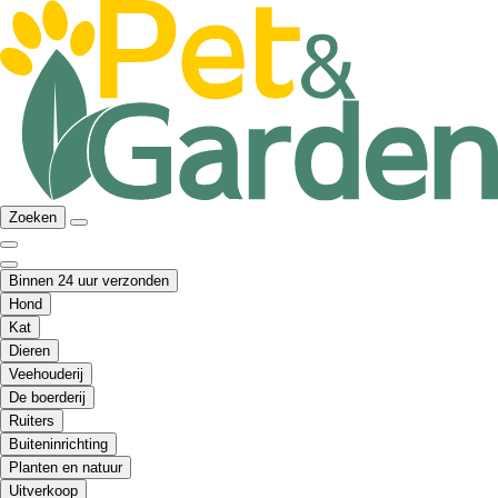
Zoeken
Binnen 24 uur verzonden
Hond
Kat
Dieren
Veehouderij
De boerderij
Ruiters
Buiteninrichting
Planten en natuur
Uitverkoop