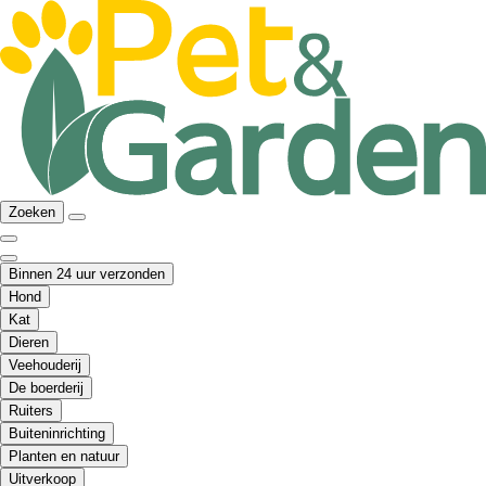
Zoeken
Binnen 24 uur verzonden
Hond
Kat
Dieren
Veehouderij
De boerderij
Ruiters
Buiteninrichting
Planten en natuur
Uitverkoop