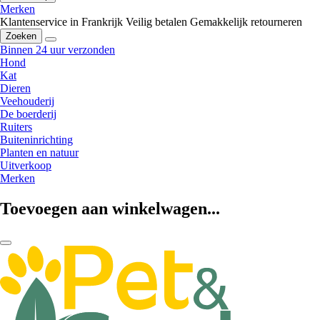
Merken
Klantenservice in Frankrijk
Veilig betalen
Gemakkelijk retourneren
Zoeken
Binnen 24 uur verzonden
Hond
Kat
Dieren
Veehouderij
De boerderij
Ruiters
Buiteninrichting
Planten en natuur
Uitverkoop
Merken
Toevoegen aan winkelwagen...