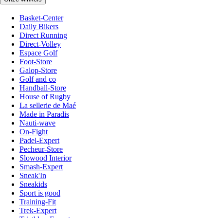
Basket-Center
Daily Bikers
Direct Running
Direct-Volley
Espace Golf
Foot-Store
Galop-Store
Golf and co
Handball-Store
House of Rugby
La sellerie de Maé
Made in Paradis
Nauti-wave
On-Fight
Padel-Expert
Pecheur-Store
Slowood Interior
Smash-Expert
Sneak'In
Sneakids
Sport is good
Training-Fit
Trek-Expert