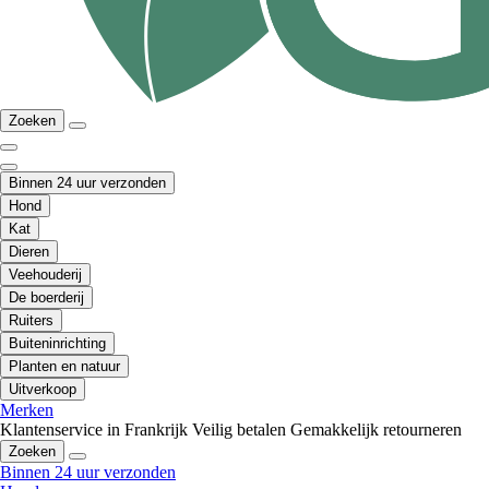
Zoeken
Binnen 24 uur verzonden
Hond
Kat
Dieren
Veehouderij
De boerderij
Ruiters
Buiteninrichting
Planten en natuur
Uitverkoop
Merken
Klantenservice in Frankrijk
Veilig betalen
Gemakkelijk retourneren
Zoeken
Binnen 24 uur verzonden