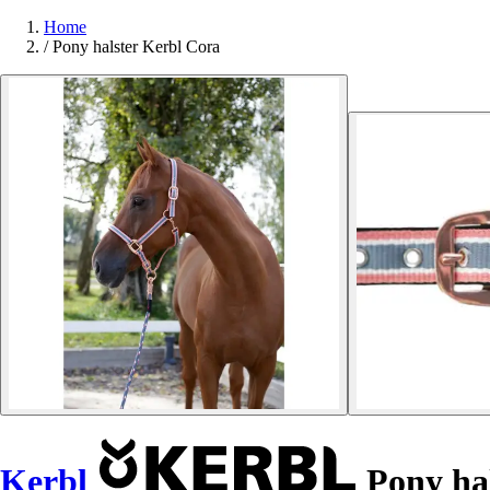
Home
/
Pony halster Kerbl Cora
Kerbl
Pony hal