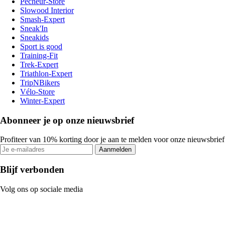
Pecheur-Store
Slowood Interior
Smash-Expert
Sneak'In
Sneakids
Sport is good
Training-Fit
Trek-Expert
Triathlon-Expert
TripNBikers
Vélo-Store
Winter-Expert
Abonneer je op onze nieuwsbrief
Profiteer van 10% korting door je aan te melden voor onze nieuwsbrief
Aanmelden
Blijf verbonden
Volg ons op sociale media