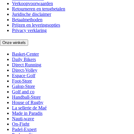
Verkoopvoorwaarden
Retourneren en terugbetalen
Juridische disclaimer
Betaalmethoden
Prijzen en leveringsopties
Privacy verklaring
Onze winkels
Basket-Center
Daily Bikers
Direct Running
Direct-Volley
Espace Golf
Foot-Store
Galop-Store
Golf and co
Handball-Store
House of Rugby
La sellerie de Maé
Made in Paradis
Nauti-wave
On-Fight
Padel-Expert