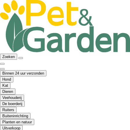
Zoeken
Binnen 24 uur verzonden
Hond
Kat
Dieren
Veehouderij
De boerderij
Ruiters
Buiteninrichting
Planten en natuur
Uitverkoop