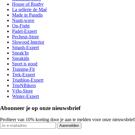
House of Rugby
La sellerie de Maé
Made in Paradis
Nauti-wave
On-Fight
Padel-Expert
Pecheur-Store
Slowood Interior
Smash-Expert
Sneak'In
Sneakids
Sport is good
Training-Fit
Trek-Expert
Triathlon-Expert
TripNBikers
Vélo-Store
Winter-Expert
Abonneer je op onze nieuwsbrief
Profiteer van 10% korting door je aan te melden voor onze nieuwsbrief
Aanmelden