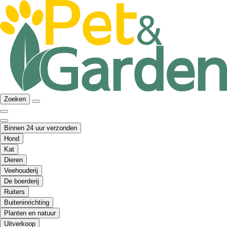
Zoeken
Binnen 24 uur verzonden
Hond
Kat
Dieren
Veehouderij
De boerderij
Ruiters
Buiteninrichting
Planten en natuur
Uitverkoop