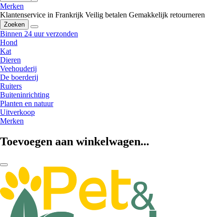
Merken
Klantenservice in Frankrijk
Veilig betalen
Gemakkelijk retourneren
Zoeken
Binnen 24 uur verzonden
Hond
Kat
Dieren
Veehouderij
De boerderij
Ruiters
Buiteninrichting
Planten en natuur
Uitverkoop
Merken
Toevoegen aan winkelwagen...