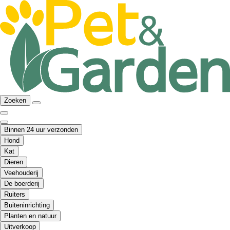
Zoeken
Binnen 24 uur verzonden
Hond
Kat
Dieren
Veehouderij
De boerderij
Ruiters
Buiteninrichting
Planten en natuur
Uitverkoop