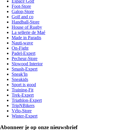
Espace Golf
Foot-Store
Galop-Store
Golf and co
Handball-Store
House of Rugby
La sellerie de Maé
Made in Paradis
Nauti-wave
On-Fight
Padel-Expert
Pecheur-Store
Slowood Interior
Smash-Expert
Sneak'In
Sneakids
Sport is good
Training-Fit
Trek-Expert
Triathlon-Expert
TripNBikers
Vélo-Store
Winter-Expert
Abonneer je op onze nieuwsbrief