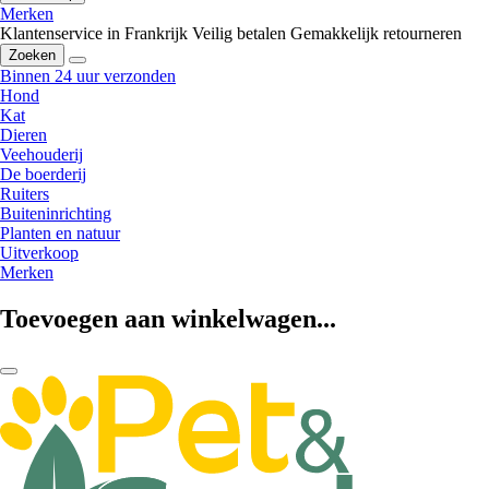
Merken
Klantenservice in Frankrijk
Veilig betalen
Gemakkelijk retourneren
Zoeken
Binnen 24 uur verzonden
Hond
Kat
Dieren
Veehouderij
De boerderij
Ruiters
Buiteninrichting
Planten en natuur
Uitverkoop
Merken
Toevoegen aan winkelwagen...