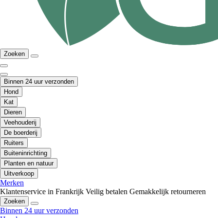
Zoeken
Binnen 24 uur verzonden
Hond
Kat
Dieren
Veehouderij
De boerderij
Ruiters
Buiteninrichting
Planten en natuur
Uitverkoop
Merken
Klantenservice in Frankrijk
Veilig betalen
Gemakkelijk retourneren
Zoeken
Binnen 24 uur verzonden