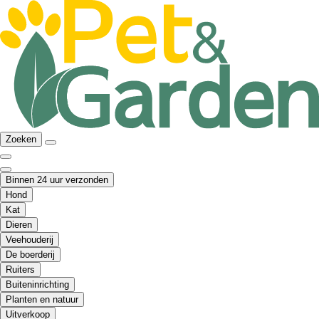
Zoeken
Binnen 24 uur verzonden
Hond
Kat
Dieren
Veehouderij
De boerderij
Ruiters
Buiteninrichting
Planten en natuur
Uitverkoop