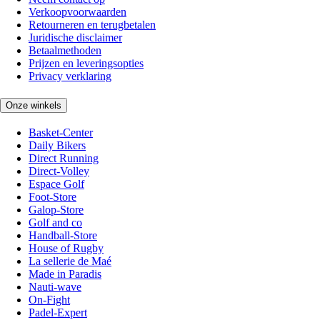
Verkoopvoorwaarden
Retourneren en terugbetalen
Juridische disclaimer
Betaalmethoden
Prijzen en leveringsopties
Privacy verklaring
Onze winkels
Basket-Center
Daily Bikers
Direct Running
Direct-Volley
Espace Golf
Foot-Store
Galop-Store
Golf and co
Handball-Store
House of Rugby
La sellerie de Maé
Made in Paradis
Nauti-wave
On-Fight
Padel-Expert