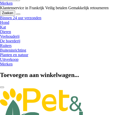
Merken
Klantenservice in Frankrijk
Veilig betalen
Gemakkelijk retourneren
Zoeken
Binnen 24 uur verzonden
Hond
Kat
Dieren
Veehouderij
De boerderij
Ruiters
Buiteninrichting
Planten en natuur
Uitverkoop
Merken
Toevoegen aan winkelwagen...