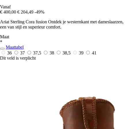
Vanaf
€ 400,00
€ 204,49
-49%
Ariat Sterling Cora fusion Ontdek je westernkant met dameslaarzen,
een van stijl en superieur comfort.
Maat
*
Maattabel
36
37
37,5
38
38,5
39
41
Dit veld is verplicht